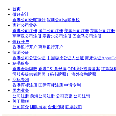
首页
做账审计
香港公司做账审计
深圳公司做账报税
离岸公司业务
香港公司注册
澳门公司注册
美国公司注册
英国公司注册
萨摩亚公司注册
塞舌尔公司注册
巴拿马公司注册
银行开户
香港银行开户
离岸银行开户
律师公证
香港公司公证认证
中国委托公证人公证
海牙认证Apostil
秘书服务
香港金融牌照
香港GS1条形码
ODI境外投资备案
红筹架
司服务提供者牌照（秘书牌照）
海外金融牌照
商标专利
香港商标注册
国际商标注册
申请专利
国内业务
公司注册
前海公司注册
公司变更
公司注销
关于腾联
公司简介
团队展示
企业招聘
联系我们