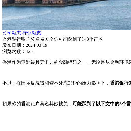
公司动态
行业动态
香港银行账户莫名被关？你可能踩到了这3个雷区
发布日期：2024-03-19
浏览次数：
4251
香港作为亚洲最具竞争力的金融枢纽之一，无论是从金融环境
不过，在国际反洗钱和资本外流逃税的压力影响下，
香港银行
如果你的香港账户莫名其妙被关，
可能踩到了以下文中的3个