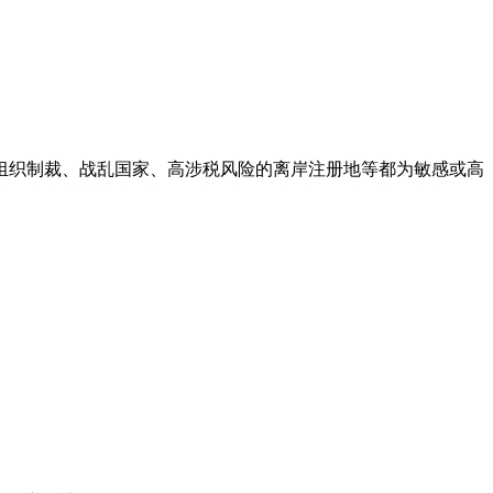
组织制裁、战乱国家、高涉税风险的离岸注册地等都为敏感或高