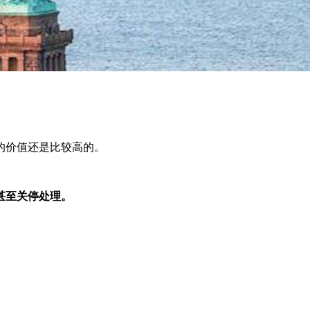
的价值还是比较高的。
甚至关停处理。