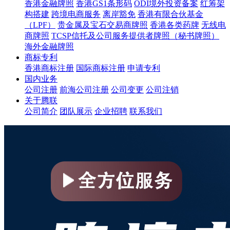
香港金融牌照
香港GS1条形码
ODI境外投资备案
红筹架
构搭建
跨境电商服务
离岸豁免
香港有限合伙基金
（LPF）
贵金属及宝石交易商牌照
香港各类药牌
无线电
商牌照
TCSP信托及公司服务提供者牌照（秘书牌照）
海外金融牌照
商标专利
香港商标注册
国际商标注册
申请专利
国内业务
公司注册
前海公司注册
公司变更
公司注销
关于腾联
公司简介
团队展示
企业招聘
联系我们