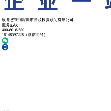
欢迎您来到深圳市腾联投资顾问有限公司!
服务热线：
400-8018-580
18148597228（微信同号）