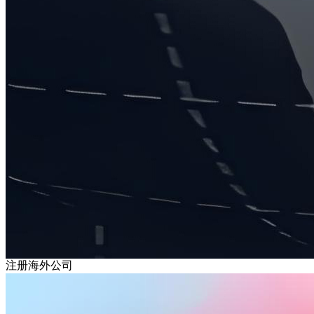
注册海外公司