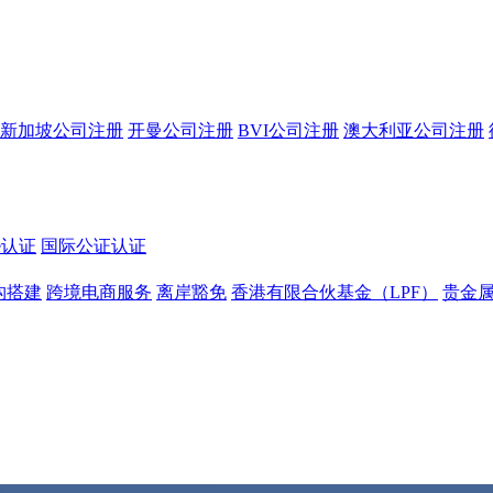
新加坡公司注册
开曼公司注册
BVI公司注册
澳大利亚公司注册
le认证
国际公证认证
构搭建
跨境电商服务
离岸豁免
香港有限合伙基金（LPF）
贵金