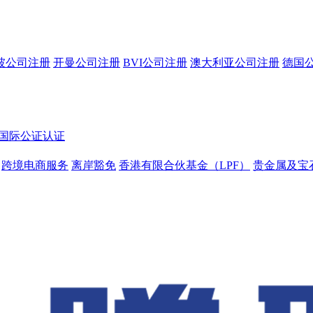
坡公司注册
开曼公司注册
BVI公司注册
澳大利亚公司注册
德国
国际公证认证
跨境电商服务
离岸豁免
香港有限合伙基金（LPF）
贵金属及宝