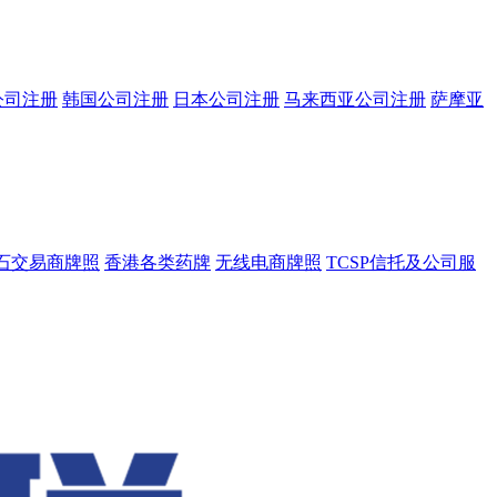
公司注册
韩国公司注册
日本公司注册
马来西亚公司注册
萨摩亚
石交易商牌照
香港各类药牌
无线电商牌照
TCSP信托及公司服