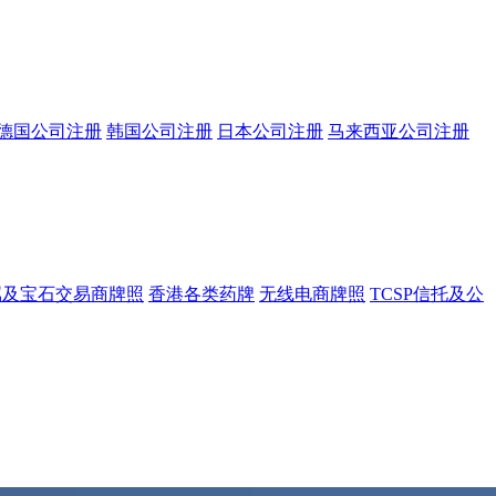
德国公司注册
韩国公司注册
日本公司注册
马来西亚公司注册
属及宝石交易商牌照
香港各类药牌
无线电商牌照
TCSP信托及公