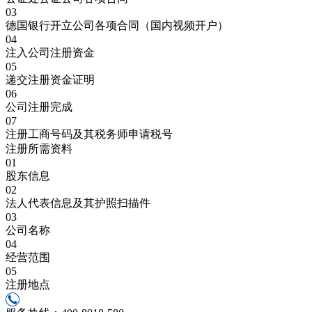
03
德国银行开立公司各项合同（国内视频开户）
04
注入公司注册资金
05
递交注册资金证明
06
公司注册完成
07
注册工商号码及其税务师申请税号
注册所需资料
01
股东信息
02
法人代表信息及其护照扫描件
03
公司名称
04
经营范围
05
注册地点