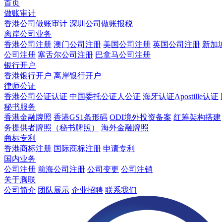
首页
做账审计
香港公司做账审计
深圳公司做账报税
离岸公司业务
香港公司注册
澳门公司注册
美国公司注册
英国公司注册
新加
公司注册
塞舌尔公司注册
巴拿马公司注册
银行开户
香港银行开户
离岸银行开户
律师公证
香港公司公证认证
中国委托公证人公证
海牙认证Apostille认证
秘书服务
香港金融牌照
香港GS1条形码
ODI境外投资备案
红筹架构搭建
务提供者牌照（秘书牌照）
海外金融牌照
商标专利
香港商标注册
国际商标注册
申请专利
国内业务
公司注册
前海公司注册
公司变更
公司注销
关于腾联
公司简介
团队展示
企业招聘
联系我们