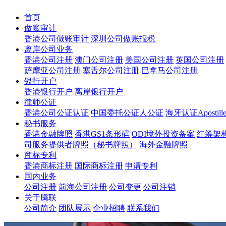
首页
做账审计
香港公司做账审计
深圳公司做账报税
离岸公司业务
香港公司注册
澳门公司注册
美国公司注册
英国公司注册
萨摩亚公司注册
塞舌尔公司注册
巴拿马公司注册
银行开户
香港银行开户
离岸银行开户
律师公证
香港公司公证认证
中国委托公证人公证
海牙认证Apostil
秘书服务
香港金融牌照
香港GS1条形码
ODI境外投资备案
红筹架
司服务提供者牌照（秘书牌照）
海外金融牌照
商标专利
香港商标注册
国际商标注册
申请专利
国内业务
公司注册
前海公司注册
公司变更
公司注销
关于腾联
公司简介
团队展示
企业招聘
联系我们